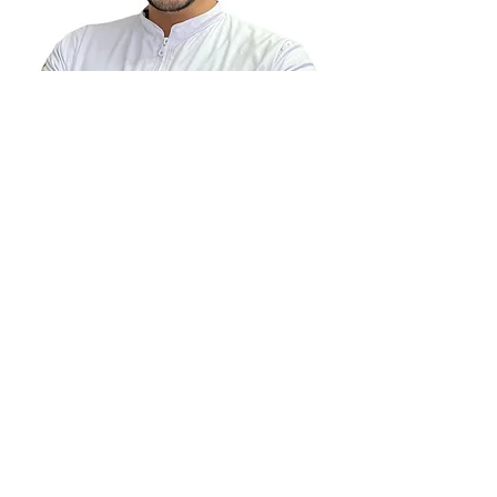
DR. MARTÍN ACOSTA DÍAZ
Odontólogo
Especialista en Periodoncia e Implantología
📌Para separar CITA, comunícate escribiendo
o llamando al:
📱982065756
©2023 por Clínica Luz y Vida.