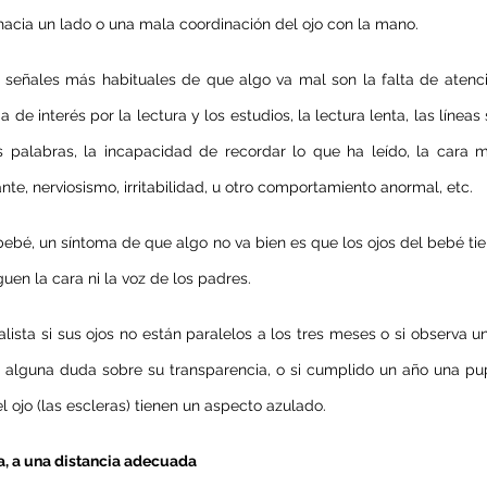
hacia un lado o una mala coordinación del ojo con la mano.
s señales más habituales de que algo va mal son la falta de atenció
a de interés por la lectura y los estudios, la lectura lenta, las líneas 
s palabras, la incapacidad de recordar lo que ha leído, la cara m
tante, nerviosismo, irritabilidad, u otro comportamiento anormal, etc.
n bebé, un síntoma de que algo no va bien es que los ojos del bebé ti
guen la cara ni la voz de los padres.
lista si sus ojos no están paralelos a los tres meses o si observa un
es alguna duda sobre su transparencia, o si cumplido un año una pu
l ojo (las escleras) tienen un aspecto azulado.
a, a una distancia adecuada