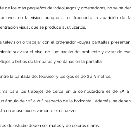
rte de los más pequeños de videojuegos y ordenadores, no se ha de
aciones en la visión, aunque sí es frecuente la aparición de fat
ntración visual que se produce al utilizarlos.
a televisión o trabajar con el ordenador -cuyas pantallas presentan
iente suavizar el nivel de iluminación del ambiente y evitar de esa
eflejos o brillos de lámparas y ventanas en la pantalla.
tre la pantalla del televisor y los ojos es de 2 a 3 metros.
ptima para los trabajos de cerca en la computadora es de 45 a 
 un ángulo de 10º a 20º respecto de la horizontal. Además, se deben 
ista no acuse excesivamente el esfuerzo.
ares de estudio deben ser mates y de colores claros.