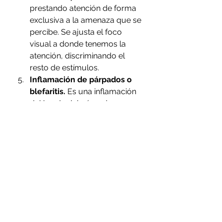
prestando atención de forma 
exclusiva a la amenaza que se 
percibe. Se ajusta el foco 
visual a donde tenemos la 
atención, discriminando el 
resto de estímulos.
Inflamación de párpados o 
blefaritis.
 Es una inflamación 
del borde del párpado que 
provoca picor, quemazón, 
enrojecimiento o sensación de 
arenilla. Generalmente es 
asociada a la sequedad 
ocular. 
Fatiga ocular.
 El elevado 
número de horas delante de 
pantallas, en distancia corta y 
sin descanso provoca, en 